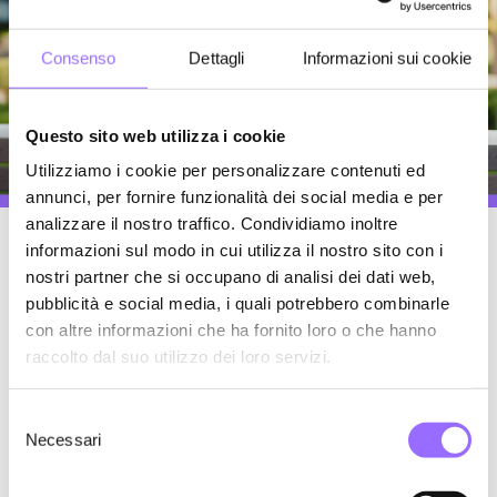
Consenso
Dettagli
Informazioni sui cookie
Questo sito web utilizza i cookie
Utilizziamo i cookie per personalizzare contenuti ed
annunci, per fornire funzionalità dei social media e per
analizzare il nostro traffico. Condividiamo inoltre
Accessibilità siti web 2025: obblighi,
informazioni sul modo in cui utilizza il nostro sito con i
nostri partner che si occupano di analisi dei dati web,
doveri e opportunità
pubblicità e social media, i quali potrebbero combinarle
con altre informazioni che ha fornito loro o che hanno
Hai sentito parlare dei nuovi obblighi di accessibilità
raccolto dal suo utilizzo dei loro servizi.
digitale in arrivo nel 2025 e ti stai chiedendo se la
tua azienda debba preoccuparsene?
S
Necessari
e
Stefano Folegati
l
May 5, 2025 8:45:00 AM
e