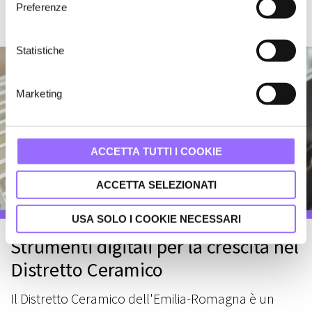
Preferenze
z
i
o
Statistiche
n
e
Marketing
d
e
l
c
ACCETTA TUTTI I COOKIE
o
n
ACCETTA SELEZIONATI
s
e
USA SOLO I COOKIE NECESSARI
n
Strumenti digitali per la crescita nel
s
Distretto Ceramico
o
Il Distretto Ceramico dell'Emilia-Romagna è un